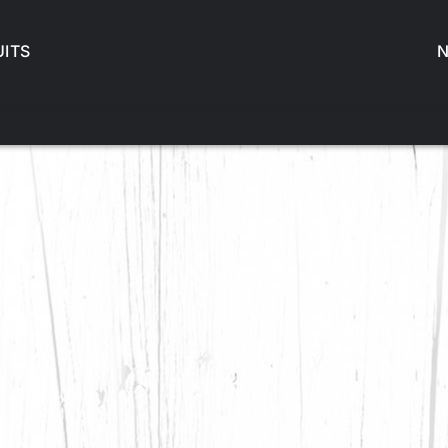
ITS
N